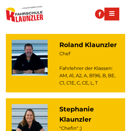
Roland Klaunzler
Chef
Fahrlehrer der Klassen:
AM, A1, A2, A, B196, B, BE,
C1, C1E, C, CE, L, T
Stephanie
Klaunzler
"Chefin" ;)